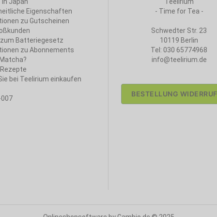
 in Japan
Teelirium
eitliche Eigenschaften
- Time for Tea -
tionen zu Gutscheinen
roßkunden
Schwedter Str. 23
 zum Batteriegesetz
10119 Berlin
tionen zu Abonnements
Tel: 030 65774968
 Matcha?
info@teelirium.de
 Rezepte
ie bei Teelirium einkaufen
BESTELLUNG WIDERRU
-007