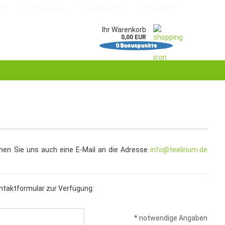
em
Deutschland
Kundenlogin
Merkzettel
Ihr Warenkorb
0,00 EUR
0
Bonuspunkte
il
swort
erstellen
önnen Sie uns auch eine E-Mail an die Adresse
info@teelirium.de
ort vergessen?
ontaktformular zur Verfügung:
* notwendige Angaben