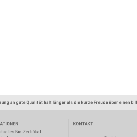
rung an gute Qualität hält länger als die kurze Freude über einen bill
ATIONEN
KONTAKT
tuelles Bio-Zertifikat