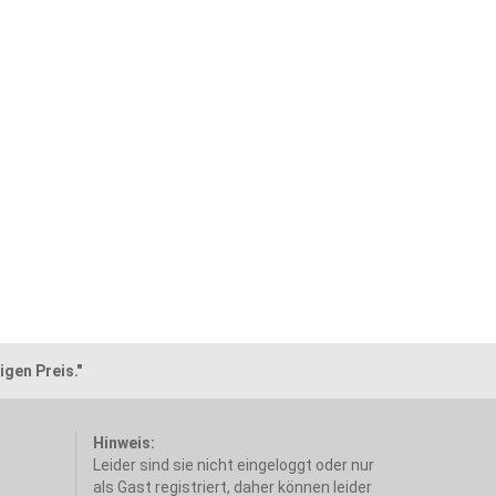
igen Preis."
Hinweis:
Leider sind sie nicht eingeloggt oder nur
als Gast registriert, daher können leider