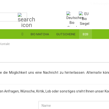
Bonussyst
Suche...
Lieferland
E-Ma
BIO MATCHA
GUTSCHEINE
B2B
Pas
Kontakt
Konto 
ie die Möglichkeit uns eine Nachricht zu hinterlassen. Alternativ k
Passw
ren Anfragen, Wünsche, Kritik, Lob oder sonstiges steht Ihnen unser K