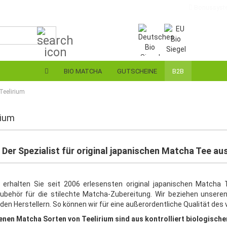
Bonussyst
Suche...
Lieferland
E-Ma
BIO MATCHA
GUTSCHEINE
B2B
Pas
Teelirium
rium
Konto 
- Der Spezialist für original japanischen Matcha Tee 
Passw
m erhalten Sie seit 2006 erlesensten original japanischen Match
behör für die stilechte Matcha-Zubereitung. Wir beziehen unsere
den Herstellern. So können wir für eine außerordentliche Qualität de
enen Matcha Sorten von Teelirium sind aus kontrolliert biologisch