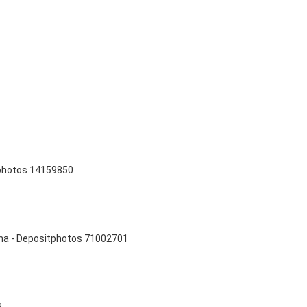
tphotos 14159850
vna - Depositphotos 71002701