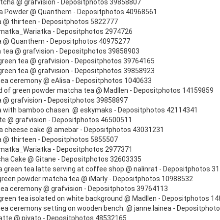
tcha @ grafvision - Depositphotos 39858807
a Powder @ Quanthem - Depositphotos 40968561
 @ thirteen - Depositphotos 5822777
matka_Wariatka - Depositphotos 2974726
a @ Quanthem - Depositphotos 40975277
 tea @ grafvision - Depositphotos 39858903
reen tea @ grafvision - Depositphotos 39764165
reen tea @ grafvision - Depositphotos 39858923
ea ceremony @ eAlisa - Depositphotos 1040633
 of green powder matcha tea @ Madllen - Depositphotos 14159859
 @ grafvision - Depositphotos 39858897
 with bamboo chasen. @ eskymaks - Depositphotos 42114341
te @ grafvision - Depositphotos 46500511
a cheese cake @ amebar - Depositphotos 43031231
 @ thirteen - Depositphotos 5855507
matka_Wariatka - Depositphotos 2977371
ha Cake @ Gitane - Depositphotos 32603335
 green tea latte serving at coffee shop @ nalinrat - Depositphotos 
reen powder matcha tea @ iMarly - Depositphotos 10988532
ea ceremony @ grafvision - Depositphotos 39764113
reen tea isolated on white background @ Madllen - Depositphotos 1
ea ceremony setting on wooden bench. @ janne.lainea - Depositphot
latte @ piyato - Depositphotos 48532165