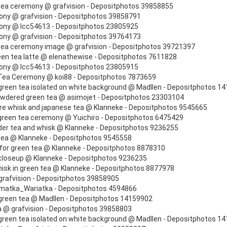
ea ceremony @ grafvision - Depositphotos 39858855
ny @ grafvision - Depositphotos 39858791
ny @ lcc54613 - Depositphotos 23805925
ny @ grafvision - Depositphotos 39764173
ea ceremony image @ grafvision - Depositphotos 39721397
en tea latte @ elenathewise - Depositphotos 7611828
ny @ lcc54613 - Depositphotos 23805915
ea Ceremony @ koi88 - Depositphotos 7873659
reen tea isolated on white background @ Madllen - Depositphotos 1
wdered green tea @ asimojet - Depositphotos 23303104
e whisk and japanese tea @ Klanneke - Depositphotos 9545665
reen tea ceremony @ Yuichiro - Depositphotos 6475429
er tea and whisk @ Klanneke - Depositphotos 9236255
ea @ Klanneke - Depositphotos 9545558
 for green tea @ Klanneke - Depositphotos 8878310
closeup @ Klanneke - Depositphotos 9236235
sk in green tea @ Klanneke - Depositphotos 8877978
rafvision - Depositphotos 39858905
matka_Wariatka - Depositphotos 4594866
reen tea @ Madllen - Depositphotos 14159902
 @ grafvision - Depositphotos 39858803
reen tea isolated on white background @ Madllen - Depositphotos 1