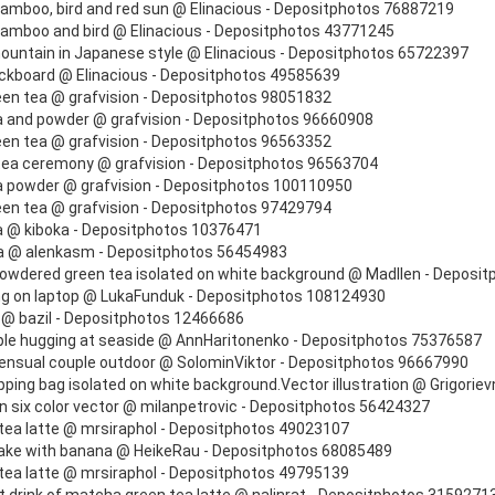
bamboo, bird and red sun @ Elinacious - Depositphotos 76887219
bamboo and bird @ Elinacious - Depositphotos 43771245
ountain in Japanese style @ Elinacious - Depositphotos 65722397
ackboard @ Elinacious - Depositphotos 49585639
en tea @ grafvision - Depositphotos 98051832
 and powder @ grafvision - Depositphotos 96660908
en tea @ grafvision - Depositphotos 96563352
ea ceremony @ grafvision - Depositphotos 96563704
 powder @ grafvision - Depositphotos 100110950
en tea @ grafvision - Depositphotos 97429794
 @ kiboka - Depositphotos 10376471
ea @ alenkasm - Depositphotos 56454983
powdered green tea isolated on white background @ Madllen - Deposi
g on laptop @ LukaFunduk - Depositphotos 108124930
 @ bazil - Depositphotos 12466686
le hugging at seaside @ AnnHaritonenko - Depositphotos 75376587
sensual couple outdoor @ SolominViktor - Depositphotos 96667990
ing bag isolated on white background.Vector illustration @ Grigorie
n six color vector @ milanpetrovic - Depositphotos 56424327
 tea latte @ mrsiraphol - Depositphotos 49023107
ke with banana @ HeikeRau - Depositphotos 68085489
 tea latte @ mrsiraphol - Depositphotos 49795139