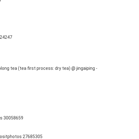
3
1
5
024247
ong tea (tea first process: dry tea) @ jingaiping -
os 30058659
positphotos 27685305