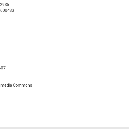
72935
38600483
607
Wikimedia Commons