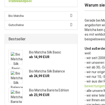
stahlwandpool
Warum sie 
Bio Matcha
Gerade bei Ma
Gutscheine
angeboten wir
Matcha kein 
es mit wirkli
Bestseller
beispielsweis
Und außerde
Bio Matcha Silk Basic
weil:
ab 14,99 EUR
- wir seit 2
- wir unseren
- wir ab 30,
Bio Matcha Silk Balance
- wir nur ori
ab 24,99 EUR
- wir nur 10,
- wir aus de
bewertungen
Bio Matcha Barista Edition
- alle unsere
ab 23,99 EUR
- wir eine te
- wir Ihnen e
- sie jeden 