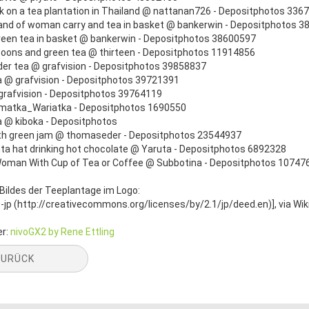
k on a tea plantation in Thailand @ nattanan726 - Depositphotos 336
and of woman carry and tea in basket @ bankerwin - Depositphotos 
reen tea in basket @ bankerwin - Depositphotos 38600597
ons and green tea @ thirteen - Depositphotos 11914856
er tea @ grafvision - Depositphotos 39858837
 @ grafvision - Depositphotos 39721391
rafvision - Depositphotos 39764119
matka_Wariatka - Depositphotos 1690550
 @ kiboka - Depositphotos
th green jam @ thomaseder - Depositphotos 23544937
nta hat drinking hot chocolate @ Yaruta - Depositphotos 6892328
Woman With Cup of Tea or Coffee @ Subbotina - Depositphotos 10747
Bildes der Teeplantage im Logo:
1-jp (http://creativecommons.org/licenses/by/2.1/jp/deed.en)], via 
er:
nivoGX2 by Rene Ettling
ZURÜCK