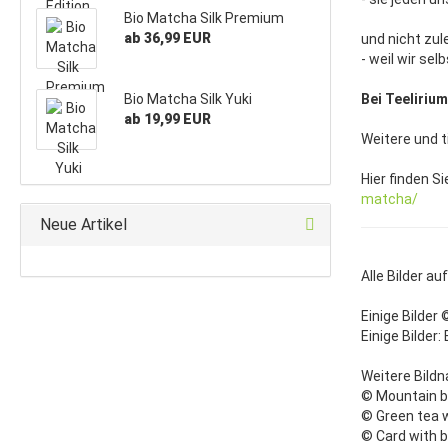
Bio Matcha Silk Premium
ab 36,99 EUR
und nicht zul
- weil wir se
Bio Matcha Silk Yuki
Bei Teelirium
ab 19,99 EUR
Weitere und 
Hier finden S
matcha/
Neue Artikel
Alle Bilder a
Einige Bilder 
Einige Bilder
Weitere Bild
© Mountain b
© Green tea 
© Card with b