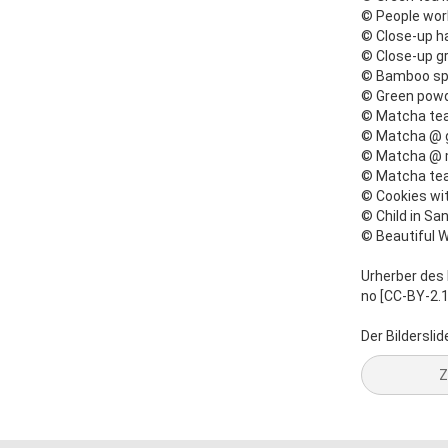
© People wor
© Close-up h
© Close-up g
© Bamboo spo
© Green powd
© Matcha tea
© Matcha @ g
© Matcha @ 
© Matcha tea
© Cookies wi
© Child in Sa
© Beautiful 
Urherber des 
no [CC-BY-2.
Der Bilderslid