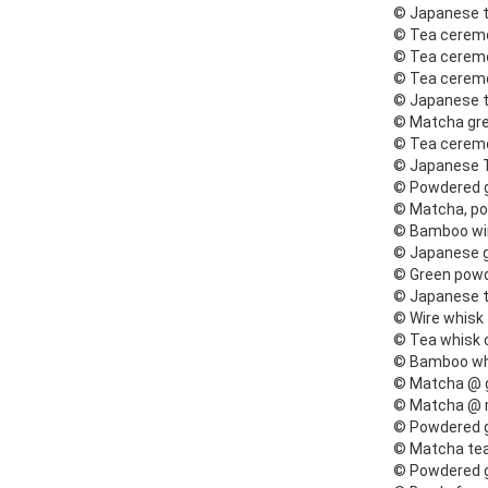
© Japanese t
© Tea ceremo
© Tea ceremo
© Tea ceremo
© Japanese t
© Matcha gre
© Tea ceremo
© Japanese T
© Powdered g
© Matcha, po
© Bamboo wir
© Japanese g
© Green powd
© Japanese t
© Wire whisk
© Tea whisk 
© Bamboo whi
© Matcha @ g
© Matcha @ 
© Powdered g
© Matcha tea
© Powdered g