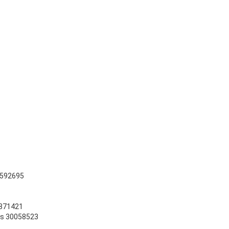
31592695
4871421
os 30058523