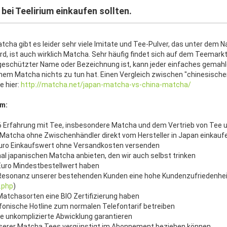
bei Teelirium einkaufen sollten.
tcha gibt es leider sehr viele Imitate und Tee-Pulver, das unter dem 
d, ist auch wirklich Matcha. Sehr häufig findet sich auf dem Teemark
geschützter Name oder Bezeichnung ist, kann jeder einfaches gemah
chem Matcha nichts zu tun hat. Einen Vergleich zwischen "chinesisch
e hier:
http://matcha.net/japan-matcha-vs-china-matcha/
m:
006 Erfahrung mit Tee, insbesondere Matcha und dem Vertrieb von Tee
 Matcha ohne Zwischenhändler direkt vom Hersteller in Japan einkauf
- Euro Einkaufswert ohne Versandkosten versenden
ginal japanischen Matcha anbieten, den wir auch selbst trinken
- Euro Mindestbestellwert haben
r Resonanz unserer bestehenden Kunden eine hohe Kundenzufriedenhe
.php
)
 Matchasorten eine BIO Zertifizierung haben
lefonische Hotline zum normalen Telefontarif betreiben
ine unkomplizierte Abwicklung garantieren
unserer Matcha Tees vergünstigt im Abonnement beziehen können