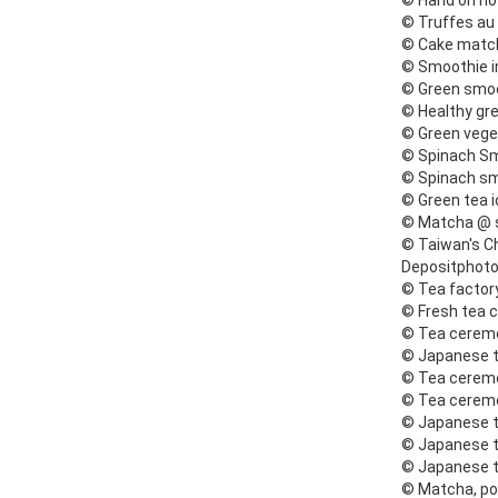
© Hand on hot
© Truffes au 
© Cake match
© Smoothie i
© Green smoo
© Healthy gr
© Green vege
© Spinach Sm
© Spinach sm
© Green tea 
© Matcha @ s
© Taiwan's Chi
Depositphot
© Tea factor
© Fresh tea 
© Tea ceremo
© Japanese t
© Tea cerem
© Tea ceremo
© Japanese t
© Japanese t
© Japanese t
© Matcha, po