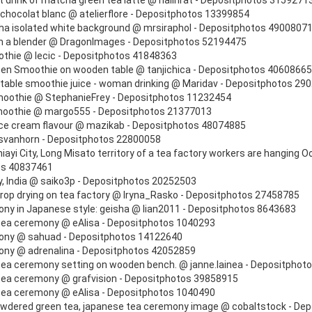
 drink of matcha green tea latte @ nalinrat - Depositphotos 3159271
chocolat blanc @ atelierflore - Depositphotos 13399854
a isolated white background @ mrsiraphol - Depositphotos 4900807
n a blender @ DragonImages - Depositphotos 52194475
thie @ lecic - Depositphotos 41848363
een Smoothie on wooden table @ tanjichica - Depositphotos 4060866
table smoothie juice - woman drinking @ Maridav - Depositphotos 29
oothie @ StephanieFrey - Depositphotos 11232454
oothie @ margo555 - Depositphotos 21377013
ice cream flavour @ mazikab - Depositphotos 48074885
vanhorn - Depositphotos 22800058
ayi City, Long Misato territory of a tea factory workers are hanging Ool
os 40837461
y, India @ saiko3p - Depositphotos 20252503
crop drying on tea factory @ Iryna_Rasko - Depositphotos 27458785
ny in Japanese style: geisha @ lian2011 - Depositphotos 8643683
ea ceremony @ eAlisa - Depositphotos 1040293
ony @ sahuad - Depositphotos 14122640
ny @ adrenalina - Depositphotos 42052859
ea ceremony setting on wooden bench. @ janne.lainea - Depositphot
ea ceremony @ grafvision - Depositphotos 39858915
ea ceremony @ eAlisa - Depositphotos 1040490
wdered green tea, japanese tea ceremony image @ cobaltstock - De