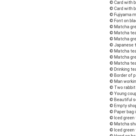
© Card with 
© Card with 
© Fujiyama m
© Font on bl
© Matcha gre
© Matcha tea
© Matcha gre
© Japanese t
© Matcha tea
© Matcha gre
© Matcha tea
© Drinking t
© Border of 
© Man workin
© Two rabbit
© Young coup
© Beautiful 
© Empty shopp
© Paper bag i
© Iced green
© Matcha sha
© Iced green