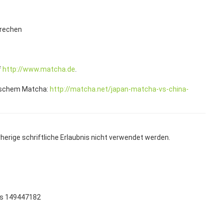
prechen
f
http://www.matcha.de
.
nischem Matcha:
http://matcha.net/japan-matcha-vs-china-
rherige schriftliche Erlaubnis nicht verwendet werden.
tos 149447182