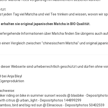
etzt:
lbst jeden Tag viel Matcha und viel Tee trinken und wissen, wovon wir s
 erhalten sie original japanischen Matcha in BIO Qualität.
tiefergehende Informationen über Matcha finden Sie übrigens auch au
ie einen Vergleich zwischen "chinesischem Matcha" und original japa
uf dieser Webseite sind urheberrechtlich geschützt und dürfen ohne vo
© bei Anja Bleyl
: Eigenproduktion
nachweise:
iker riding on bike in summer sunset woods @ blasbike - Depositpho
with citrus @ urban_light - Depositphotos 144899299
amboo, bird and big red sun @ Elinacious - Depositphotos 50402559