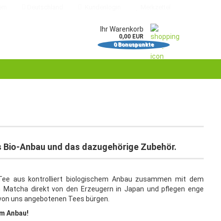
em
Deutschland
Kundenlogin
Merkzettel
Ihr Warenkorb
0,00 EUR
0
Bonuspunkte
il
swort
erstellen
aus Bio-Anbau und das dazugehörige Zubehör.
ort vergessen?
a Tee aus kontrolliert biologischem Anbau zusammen mit dem
n Matcha direkt von den Erzeugern in Japan und pflegen enge
s von uns angebotenen Tees bürgen.
em Anbau!