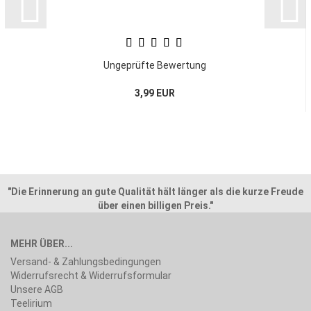
Ungeprüfte Bewertung
3,99 EUR
"Die Erinnerung an gute Qualität hält länger als die kurze Freude
über einen billigen Preis."
MEHR ÜBER...
Versand- & Zahlungsbedingungen
Widerrufsrecht & Widerrufsformular
Unsere AGB
Teelirium